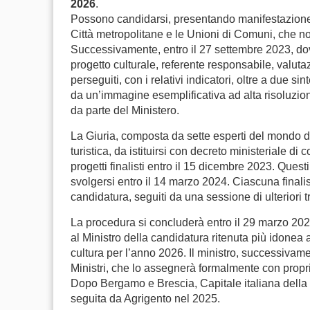
2026
.
Possono candidarsi, presentando manifestazione sc
Città metropolitane e le Unioni di Comuni, che n
Successivamente, entro il 27 settembre 2023, dovr
progetto culturale, referente responsabile, valutaz
perseguiti, con i relativi indicatori, oltre a due 
da un’immagine esemplificativa ad alta risoluzion
da parte del Ministero.
La Giuria, composta da sette esperti del mondo dell
turistica, da istituirsi con decreto ministeriale d
progetti finalisti entro il 15 dicembre 2023. Que
svolgersi entro il 14 marzo 2024. Ciascuna finali
candidatura, seguiti da una sessione di ulteriori 
La procedura si concluderà entro il 29 marzo 202
al Ministro della candidatura ritenuta più idonea a 
cultura per l’anno 2026. Il ministro, successivamen
Ministri, che lo assegnerà formalmente con propri
Dopo Bergamo e Brescia, Capitale italiana della c
seguita da Agrigento nel 2025.