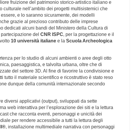
re fruizione del patrimonio storico-artistico italiano e
 culturale nell’ambito dei progetti multisistemici che
essere, e lo saranno sicuramente, dei modelli
i anche grazie al prezioso contributo delle imprese
no dedicati alcuni bandi del Ministero della Cultura di
a partecipazione del
CNR ISPC
, per la progettazione e il
nvolto
10 università italiane
e la
Scuola Archeologica
rtenza per lo studio di alcuni ambienti o aree degli otto
tonica, paesaggistica, e talvolta urbana, oltre che di
zzate del settore 3D. Al fine di favorire la condivisione e
tutto il materiale scientifico e ricostruttivo è stato reso
zione dunque della comunità internazionale secondo
 diversi applicativi (output), sviluppati da sette
rma web interattiva per l’esplorazione dei siti e la lettura
cast che racconta eventi, personaggi e unicità dei
ediale per rendere accessibile a tutti la lettura degli
HI®
, installazione multimediale narrativa con personaggi