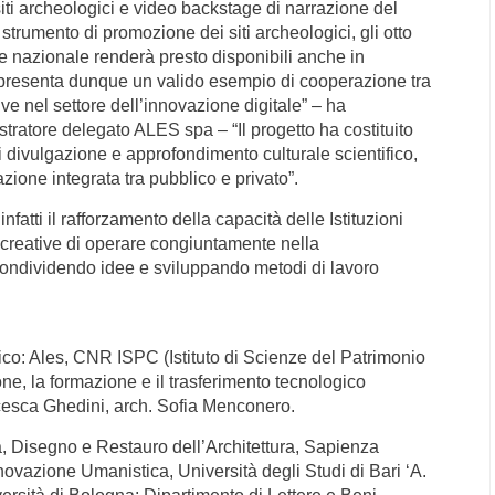
ai siti archeologici e video backstage di narrazione del
 strumento di promozione dei siti archeologici, gli otto
nte nazionale renderà presto disponibili anche in
presenta dunque un valido esempio di cooperazione tra
tive nel settore dell’innovazione digitale” – ha
tratore delegato ALES spa – “Il progetto ha costituito
i divulgazione e approfondimento culturale scientifico,
ione integrata tra pubblico e privato”.
nfatti il rafforzamento della capacità delle Istituzioni
ie creative di operare congiuntamente nella
 condividendo idee e sviluppando metodi di lavoro
ico: Ales, CNR ISPC (Istituto di Scienze del Patrimonio
ne, la formazione e il trasferimento tecnologico
ncesca Ghedini, arch. Sofia Menconero.
ria, Disegno e Restauro dell’Architettura, Sapienza
ovazione Umanistica, Università degli Studi di Bari ‘A.