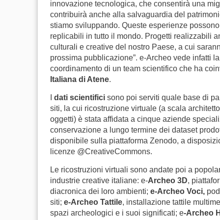
innovazione tecnologica, che consentirà una miglio
contribuirà anche alla salvaguardia del patrimonio
stiamo sviluppando. Queste esperienze possono 
replicabili in tutto il mondo. Progetti realizzabil
culturali e creative del nostro Paese, a cui saran
prossima pubblicazione”.
e-Archeo vede infatti l
coordinamento di un team scientifico che ha coi
Italiana di Atene
.
I
dati scientifici
sono poi serviti quale base di pa
siti, la cui ricostruzione virtuale (a scala architet
oggetti) è stata affidata a cinque aziende speciali
conservazione a lungo termine dei dataset prodotti 
disponibile sulla piattaforma Zenodo, a disposi
licenze @CreativeCommons.
Le ricostruzioni virtuali sono andate poi a popolare
industrie creative italiane: e-
Archeo 3D
, piattafo
diacronica dei loro ambienti;
e-Archeo Voci,
pod
siti;
e-Archeo Tattile
, installazione tattile multim
spazi archeologici e i suoi significati; e
-Archeo 