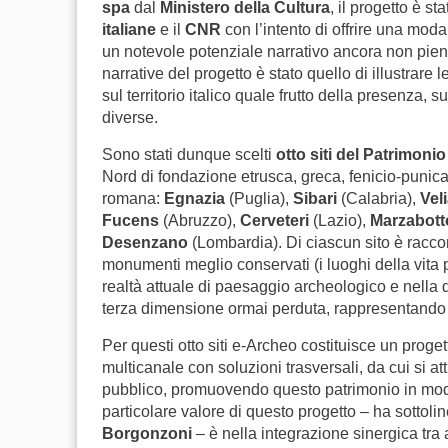
spa
dal
Ministero della Cultura
, il progetto è s
italiane
e il
CNR
con l’intento di offrire una modal
un notevole potenziale narrativo ancora non pi
narrative del progetto è stato quello di illustrare
sul territorio italico quale frutto della presenza, s
diverse.
Sono stati dunque scelti
otto siti del Patrimonio
Nord di fondazione etrusca, greca, fenicio-punica
romana:
Egnazia
(Puglia),
Sibari
(Calabria),
Vel
Fucens
(Abruzzo),
Cerveteri
(Lazio),
Marzabot
Desenzano
(Lombardia).
Di ciascun sito è raccon
monumenti meglio conservati (i luoghi della vita p
realtà attuale di paesaggio archeologico e nella di
terza dimensione ormai perduta, rappresentando co
Per questi otto siti e-Archeo costituisce un proge
multicanale con soluzioni trasversali, da cui si at
pubblico, promuovendo questo patrimonio in modal
particolare valore di questo progetto – ha sottolin
Borgonzoni
– è nella integrazione sinergica tr