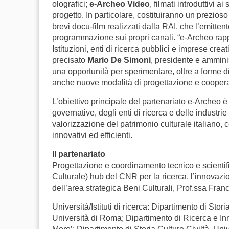
olografici;
e-Archeo Video
, filmati introduttivi 
progetto.
In particolare, costituiranno un prezioso
brevi docu-film realizzati dalla RAI, che l’emitte
programmazione sui propri canali.
“e-Archeo rap
Istituzioni, enti di ricerca pubblici e imprese crea
precisato
Mario De Simoni
, presidente e amminis
una opportunità per sperimentare, oltre a forme d
anche nuove modalità di progettazione e cooperaz
L’obiettivo principale del partenariato e-Archeo è i
governative, degli enti di ricerca e delle industr
valorizzazione del patrimonio culturale italiano,
innovativi ed efficienti.
Il partenariato
Progettazione e coordinamento tecnico e scientif
Culturale) hub del CNR per la ricerca, l’innovazio
dell’area strategica Beni Culturali, Prof.ssa Fra
Università/Istituti di ricerca: Dipartimento di Sto
Università di Roma; Dipartimento di Ricerca e Inn