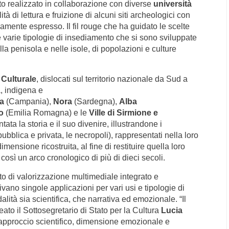
tato realizzato in collaborazione con diverse
università
ità di lettura e fruizione di alcuni siti archeologici con
enamente espresso.
Il fil rouge che ha guidato le scelte
 le varie tipologie di insediamento che si sono sviluppate
ulla penisola e nelle isole, di popolazioni e culture
 Culturale
, dislocati sul territorio nazionale da Sud a
, indigena e
ia
(Campania),
Nora
(Sardegna),
Alba
to
(Emilia Romagna) e le
Ville di Sirmione e
tata la storia e il suo divenire, illustrandone i
ubblica e privata, le necropoli), rappresentati nella loro
mensione ricostruita, al fine di restituire quella loro
sì un arco cronologico di più di dieci secoli.
tto di valorizzazione multimediale integrato e
tivano singole applicazioni per vari usi e tipologie di
ità sia scientifica, che narrativa ed emozionale.
“Il
eato il Sottosegretario di Stato per la Cultura
Lucia
a approccio scientifico, dimensione emozionale e