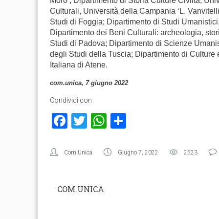
Moro’; Dipartimento di Storia Culture Civiltà, Uni
Culturali, Università della Campania ‘L. Vanvitell
Studi di Foggia; Dipartimento di Studi Umanistici, 
Dipartimento dei Beni Culturali: archeologia, stor
Studi di Padova; Dipartimento di Scienze Umanis
degli Studi della Tuscia; Dipartimento di Culture
Italiana di Atene.
com.unica, 7 giugno 2022
Condividi con
Facebook
Twitter
WhatsApp
Condividi
Com.Unica
Giugno 7, 2022
2523
COM.UNICA