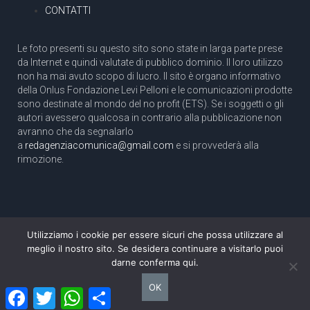
CONTATTI
Le foto presenti su questo sito sono state in larga parte prese
da Internet e quindi valutate di pubblico dominio. Il loro utilizzo
non ha mai avuto scopo di lucro. Il sito è organo informativo
della Onlus Fondazione Levi Pelloni e le comunicazioni prodotte
sono destinate al mondo del no profit (ETS). Se i soggetti o gli
autori avessero qualcosa in contrario alla pubblicazione non
avranno che da segnalarlo
a
redagenziacomunica@gmail.com
e si provvederà alla
rimozione.
Utilizziamo i cookie per essere sicuri che possa utilizzare al
Copyright 2003 com.unica - Tutti i diritti riservati
meglio il nostro sito. Se desidera continuare a visitarlo puoi
Aut. Tribunale di Roma N. 466/2003 dell'11/11/2003
darne conferma qui.
Direttore responsabile: Pino Pelloni [direttore@agenziacomunica.net]
OK
Facebook
Twitter
WhatsApp
Condividi
Design by Ethoslab.