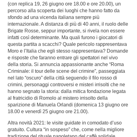
(con replica 19, 26 giugno ore 18.00 e ore 20.00), un
percorso alla scoperta dei luoghi che hanno fatto da
sfondo ad una vicenda italiana sempre più
internazionale. A distanza di più di 40 anni, il ruolo delle
Brigate Rosse, seppur importante, si rivela non essere
infatti così determinante. Ma quali furono i giocatori di
questa partita a scacchi? Quale pericolo rappresentava
Moro e l’Italia che egli stesso rappresentava? Domande
e risposte che faranno entrare gli spettatori nel vivo
della storia. Si annuncia appassionante anche “Roma
Criminale: il tour delle scene del crimine”, passeggiata
nel lato “oscuro” della città seguendo il filo rosso di
crimini, personaggi controversi e misteri irrisolti che ne
hanno segnato la storia: dalla mitica fondazione legata
al fratricidio di Romolo al mistero irrisolto della
sparizione di Manuela Orlandi (domenica 13 giugno ore
18.00 e venerdì 25 giugno ore 21.00).
Altra novità 2021: le visite guidate in comodato d’uso
gratuito. Cultura “in sospeso” che, come nella migliore
tradizione del rituale napoletano del caffè solidale