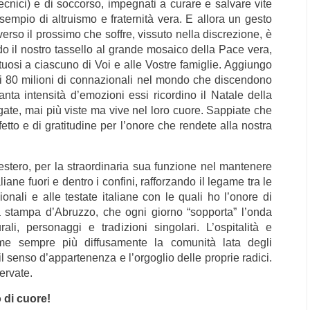
tecnici) e di soccorso, impegnati a curare e salvare vite
empio di altruismo e fraternità vera. E allora un gesto
verso il prossimo che soffre, vissuto nella discrezione, è
do il nostro tassello al grande mosaico della Pace vera,
ttuosi a ciascuno di Voi e alle Vostre famiglie. Aggiungo
uegli 80 milioni di connazionali nel mondo che discendono
ta intensità d’emozioni essi ricordino il Natale della
legate, mai più viste ma vive nel loro cuore. Sappiate che
etto e di gratitudine per l’onore che rendete alla nostra
l’estero, per la straordinaria sua funzione nel mantenere
liane fuori e dentro i confini, rafforzando il legame tra le
ionali e alle testate italiane con le quali ho l’onore di
 la stampa d’Abruzzo, che ogni giorno “sopporta” l’onda
ali, personaggi e tradizioni singolari. L’ospitalità e
eme sempre più diffusamente la comunità lata degli
il senso d’appartenenza e l’orgoglio delle proprie radici.
ervate.
o di cuore!