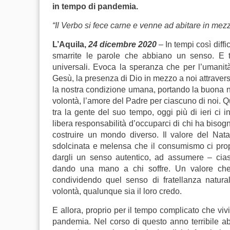
in tempo di pandemia.
“Il Verbo si fece carne e venne ad abitare in mezz
L’Aquila,
24 dicembre 2020
– In tempi così diff
smarrite le parole che abbiano un senso. E tut
universali. Evoca la speranza che per l’umanità
Gesù, la presenza di Dio in mezzo a noi attraverso
la nostra condizione umana, portando la buona noti
volontà, l’amore del Padre per ciascuno di noi. Q
tra la gente del suo tempo, oggi più di ieri ci i
libera responsabilità d’occuparci di chi ha bisogno,
costruire un mondo diverso. Il valore del Nat
sdolcinata e melensa che il consumismo ci propi
dargli un senso autentico, ad assumere – cia
dando una mano a chi soffre. Un valore che
condividendo quel senso di fratellanza natur
volontà, qualunque sia il loro credo.
E allora, proprio per il tempo complicato che vi
pandemia. Nel corso di questo anno terribile abb