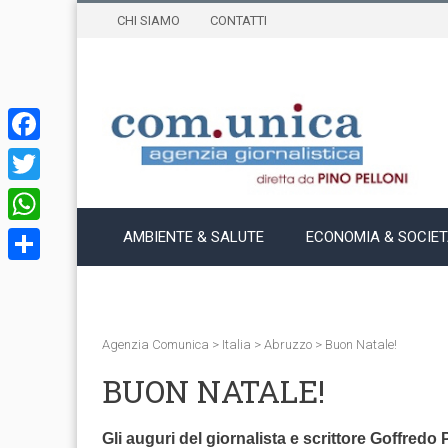
CHI SIAMO
CONTATTI
Facebook
Twitter
WhatsApp
AMBIENTE & SALUTE
ECONOMIA & SOCIE
Condividi
Agenzia Comunica
>
Italia
>
Abruzzo
>
Buon Natale!
BUON NATALE!
Gli auguri del giornalista e scrittore Goffre