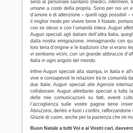
seno al personale sanitario (medici, infermieri, 
umane a costo della propria. Sono per noi un es
d’amore e di attenzione – quelli oggi possibili – 
il miglior modo per vivere bene il Natale, portan
con se stessi e con l’umanità intera. Auguri affe
Auguri speciali agli italiani dell’altra Italia, q
dalla nostra emigrazione, immaginando con quan
loro terra d’origine e le tradizioni che vi erano 
vi sentiamo vicini, con un grande abbraccio d’aff
Italia in ogni angolo del mondo.
Infine Auguri speciali alla stampa, in Italia e al
vive e consapevoli le relazioni tra le comunità ita
due Italie. Auguri speciali alle Agenzie internaz
collaborare. Auguri altrettanto speciali a tutta
delle mie comunicazioni su fatti, eventi cultur
l’accoglienza sulle vostre pagine tiene insi
Abruzzesi, dentro e fuori i confini, rafforzandone 
Grazie di cuore, anche per la pazienza che mi ris
Buon Natale a tutti Voi e ai Vostri cari, davver