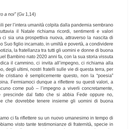
o a noi”
(Gv 1,14)
icili per l’intera umanità colpita dalla pandemia sembrano
tavia il Natale richiama ricordi, sentimenti e valori
 ci sia una prospettiva nuova, attraverso la nascita di
 Suo figlio incarnato, in umiltà e povertà, a condividere
zia, la fratellanza tra tutti gli uomini e donne di buona
uel Bambino nato 2020 anni fa, con la sua storia vissuta
ndica il cammino, ci invita all’impegno, ci richiama alla
 degli ultimi, nostri fratelli sulle vie di questa terra, per
ale cristiano è semplicemente questo, non la “poesia”
na. Fermiamoci dunque a riflettere su questi valori, a
scuno come può – l’impegno a viverli concretamente,
 prescinde dal fatto che si abbia Fede oppure no,
ale che dovrebbe tenere insieme gli uomini di buona
viamo ci fa riflettere su un nuovo umanesimo in tempo di
iamo visto tante testimonianze di fraternità, specie in