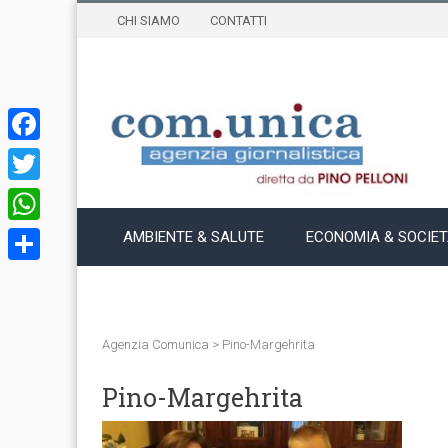
CHI SIAMO
CONTATTI
Facebook
Twitter
WhatsApp
AMBIENTE & SALUTE
ECONOMIA & SOCIE
Condividi
Agenzia Comunica
>
Pino-Margehrita
Pino-Margehrita