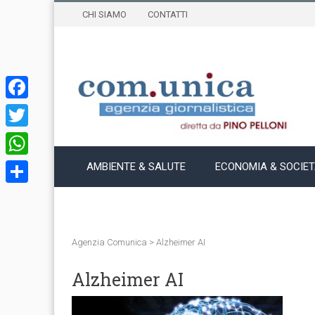
CHI SIAMO
CONTATTI
Facebook
Twitter
WhatsApp
AMBIENTE & SALUTE
ECONOMIA & SOCIE
Condividi
Agenzia Comunica
>
Alzheimer AI
Alzheimer AI