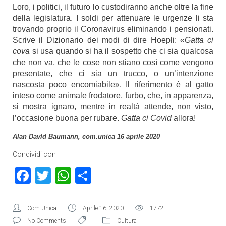
Loro, i politici, il futuro lo custodiranno anche oltre la fine
della legislatura. I soldi per attenuare le urgenze li sta
trovando proprio il Coronavirus eliminando i pensionati.
Scrive il Dizionario dei modi di dire Hoepli: «
Gatta ci
cova
si usa quando si ha il sospetto che ci sia qualcosa
che non va, che le cose non stiano così come vengono
presentate, che ci sia un trucco, o un’intenzione
nascosta poco encomiabile». Il riferimento è al gatto
inteso come animale frodatore, furbo, che, in apparenza,
si mostra ignaro, mentre in realtà attende, non visto,
l’occasione buona per rubare.
Gatta ci Covid
allora!
Alan Davìd Baumann, com.unica 16 aprile 2020
Condividi con
Facebook
Twitter
WhatsApp
Condividi
Com.Unica
Aprile 16, 2020
1772
No Comments
Cultura