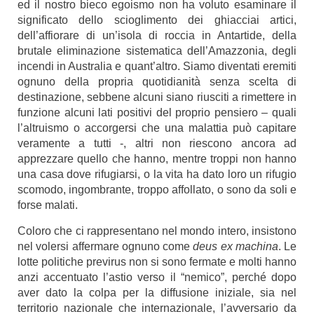
ed il nostro bieco egoismo non ha voluto esaminare il
significato dello scioglimento dei ghiacciai artici,
dell’affiorare di un’isola di roccia in Antartide, della
brutale eliminazione sistematica dell’Amazzonia, degli
incendi in Australia e quant’altro. Siamo diventati eremiti
ognuno della propria quotidianità senza scelta di
destinazione, sebbene alcuni siano riusciti a rimettere in
funzione alcuni lati positivi del proprio pensiero – quali
l’altruismo o accorgersi che una malattia può capitare
veramente a tutti -, altri non riescono ancora ad
apprezzare quello che hanno, mentre troppi non hanno
una casa dove rifugiarsi, o la vita ha dato loro un rifugio
scomodo, ingombrante, troppo affollato, o sono da soli e
forse malati.
Coloro che ci rappresentano nel mondo intero, insistono
nel volersi affermare ognuno come
deus ex machina
. Le
lotte politiche previrus non si sono fermate e molti hanno
anzi accentuato l’astio verso il “nemico”, perché dopo
aver dato la colpa per la diffusione iniziale, sia nel
territorio nazionale che internazionale, l’avversario da