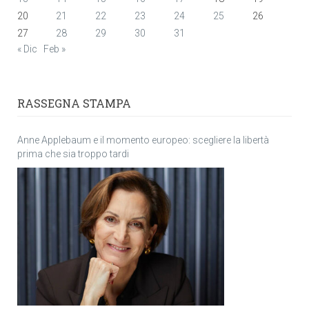
20
21
22
23
24
25
26
27
28
29
30
31
« Dic
Feb »
RASSEGNA STAMPA
Anne Applebaum e il momento europeo: scegliere la libertà
prima che sia troppo tardi