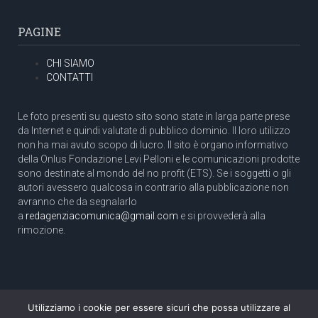
PAGINE
CHI SIAMO
CONTATTI
Le foto presenti su questo sito sono state in larga parte prese
da Internet e quindi valutate di pubblico dominio. Il loro utilizzo
non ha mai avuto scopo di lucro. Il sito è organo informativo
della Onlus Fondazione Levi Pelloni e le comunicazioni prodotte
sono destinate al mondo del no profit (ETS). Se i soggetti o gli
autori avessero qualcosa in contrario alla pubblicazione non
avranno che da segnalarlo
a
redagenziacomunica@gmail.com
e si provvederà alla
rimozione.
Utilizziamo i cookie per essere sicuri che possa utilizzare al
Copyright 2003 com.unica - Tutti i diritti riservati