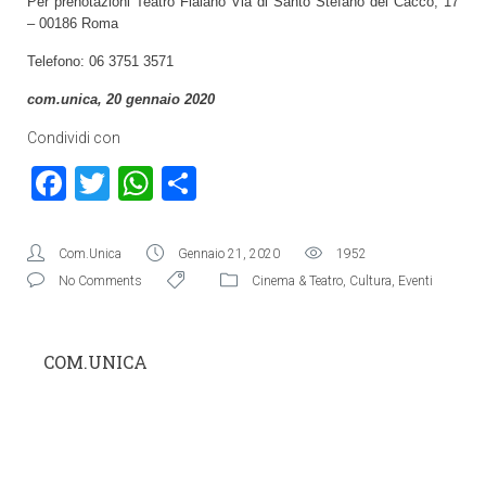
Per prenotazioni Teatro Flaiano Via di Santo Stefano del Cacco, 17
– 00186 Roma
Telefono: 06 3751 3571
com.unica, 20 gennaio 2020
Condividi con
Facebook
Twitter
WhatsApp
Condividi
Com.Unica
Gennaio 21, 2020
1952
No Comments
Cinema & Teatro
,
Cultura
,
Eventi
COM.UNICA