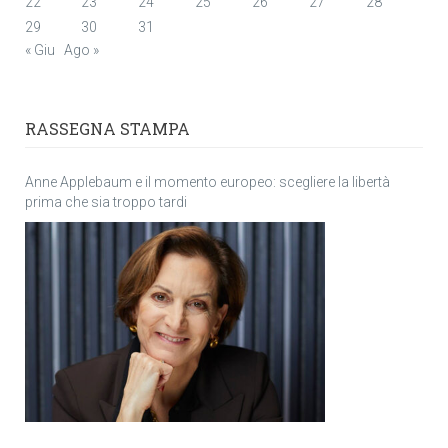
22
23
24
25
26
27
28
29
30
31
« Giu
Ago »
RASSEGNA STAMPA
Anne Applebaum e il momento europeo: scegliere la libertà
prima che sia troppo tardi