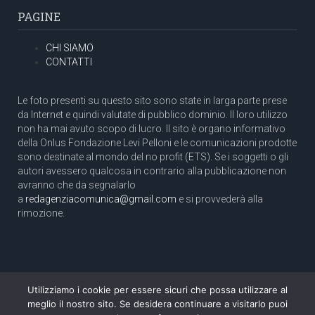
PAGINE
CHI SIAMO
CONTATTI
Le foto presenti su questo sito sono state in larga parte prese
da Internet e quindi valutate di pubblico dominio. Il loro utilizzo
non ha mai avuto scopo di lucro. Il sito è organo informativo
della Onlus Fondazione Levi Pelloni e le comunicazioni prodotte
sono destinate al mondo del no profit (ETS). Se i soggetti o gli
autori avessero qualcosa in contrario alla pubblicazione non
avranno che da segnalarlo
a
redagenziacomunica@gmail.com
e si provvederà alla
rimozione.
Utilizziamo i cookie per essere sicuri che possa utilizzare al
Copyright 2003 com.unica - Tutti i diritti riservati
meglio il nostro sito. Se desidera continuare a visitarlo puoi
Aut. Tribunale di Roma N. 466/2003 dell'11/11/2003