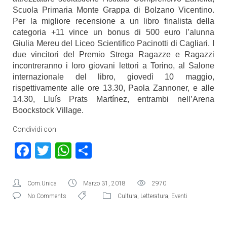
Scuola Primaria Monte Grappa di Bolzano Vicentino.
Per la migliore recensione a un libro finalista della
categoria +11 vince un bonus di 500 euro l’alunna
Giulia Mereu del Liceo Scientifico Pacinotti di Cagliari. I
due vincitori del Premio Strega Ragazze e Ragazzi
incontreranno i loro giovani lettori a Torino, al Salone
internazionale del libro, giovedì 10 maggio,
rispettivamente alle ore 13.30, Paola Zannoner, e alle
14.30, Lluís Prats Martínez, entrambi nell’Arena
Boockstock Village.
Condividi con
Facebook
Twitter
WhatsApp
Condividi
Com.Unica
Marzo 31, 2018
2970
No Comments
Cultura
,
Letteratura
,
Eventi