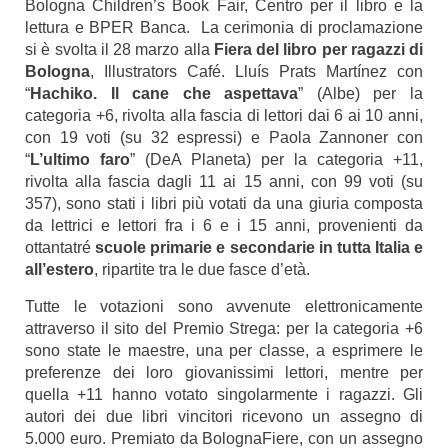
Bologna Children’s Book Fair, Centro per il libro e la
lettura e BPER Banca. La cerimonia di proclamazione
si è svolta il 28 marzo alla
Fiera del libro per ragazzi di
Bologna
, Illustrators Café. Lluís Prats Martínez con
“
Hachiko. Il cane che aspettava
” (Albe) per la
categoria +6, rivolta alla fascia di lettori dai 6 ai 10 anni,
con 19 voti (su 32 espressi) e Paola Zannoner con
“
L’ultimo faro
” (DeA Planeta) per la categoria +11,
rivolta alla fascia dagli 11 ai 15 anni, con 99 voti (su
357), sono stati i libri più votati da una giuria composta
da lettrici e lettori fra i 6 e i 15 anni, provenienti da
ottantatré
scuole primarie e secondarie in tutta Italia e
all’estero
, ripartite tra le due fasce d’età.
Tutte le votazioni sono avvenute elettronicamente
attraverso il sito del Premio Strega: per la categoria +6
sono state le maestre, una per classe, a esprimere le
preferenze dei loro giovanissimi lettori, mentre per
quella +11 hanno votato singolarmente i ragazzi. Gli
autori dei due libri vincitori ricevono un assegno di
5.000 euro. Premiato da BolognaFiere, con un assegno