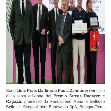
Sono
Lluís Prats Martínez
e
Paola Zannoner
i vincitori
della terza edizione del
Premio Strega Ragazze e
Ragazzi
, promosso da Fondazione Maria e Goffredo
Bellonci, Strega Alberti Benevento SpA, BolognaFiere-