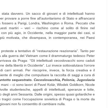
 stata davvero. Un sacco di giovani e di intellettuali hanno
r provare a porre fine all’autoritarismo di Stato e affrancarsi
on fossero a Parigi, Londra, Washington o Roma. Peccato che
uesti martiri – veri – rischino come al solito di finire nel
, con più agio, in Occidente, nella maggior parte dei casi, si
o più motivata, che divampava, in contemporanea, nei Paesi
e proteste a tentativo di “restaurazione reazionaria”. Tanto per
a alla guerra del Vietnam come il drammaturgo tedesco Peter
arrivava da Praga: “Gli intellettuali cecoslovacchi sono caduti
one della libertà in Occidente”. Lui invece sottovalutava l’orrore
 carri armati. Per riscoprire, invece, la forza creativa e il
 niente di meglio che compulsare la raccolta di saggi a cura di
antotto sequestrato. Cecoslovacchia, Polonia, Jugoslavia
 mani – ci sono lavori di Pavel Kolár, Wlodek Goldkorn, Nicole
olte studentesche, appelli di intellettuali, speranze e lotte,
rso degli anni Sessanta. Dalle origini, spesso quasi goliardiche e
ù tragici come l’occupazione sovietica di Praga o la morte da
giovani non fu consentito di cambiare nulla.