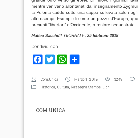
grande odio verso gli ebrei. Di nuovo i giornali ital
mentre venivano allontanati dall’insegnamento Zygmun
la Polonia cadde sotto una cappa sollevata solo negli
altri esempi. Esempi di come un pezzo d’Europa, que
presunti “libertari” d’Occidente, a restare sequestrata.
Matteo Sacchi/
IL GIORNALE
, 25 febbraio 2018
Condividi con
Facebook
Twitter
WhatsApp
Condividi
Com.Unica
Marzo 1, 2018
3249
Historica
,
Cultura
,
Rassegna Stampa
,
Libri
COM.UNICA