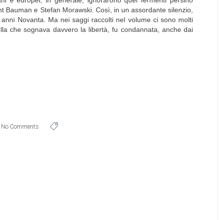
iani e europei, in generale, ignorarono quei fermenti persino
t Bauman e Stefan Morawski. Così, in un assordante silenzio,
 anni Novanta. Ma nei saggi raccolti nel volume ci sono molti
lla che sognava davvero la libertà, fu condannata, anche dai
No Comments