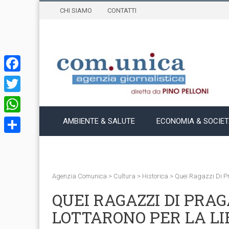
CHI SIAMO
CONTATTI
Facebook
Twitter
WhatsApp
AMBIENTE & SALUTE
ECONOMIA & SOCIE
Condividi
Agenzia Comunica
>
Cultura
>
Historica
>
Quei Ragazzi Di P
QUEI RAGAZZI DI PRA
LOTTARONO PER LA LI