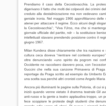
Prendiamo il caso della Cecoslovacchia. La protest
digerivano il fatto che molti dei colpevoli dei crimini 
creduto alla destalinizzazione ma non vedevano camb
geniale ironia. Nel maggio 1966 approfittarono delle sf
atenei per attaccare il regime. Ecco alcuni degli slogan
la Cecoslovacchia”; “Viva l’Urss, ma che si mantenga 
giornale ufficiale del partito, ndr – la sostituisce ben
intellettuali stavano prendendo posizione contro il reg
giugno 1967.
Milan Kundera disse chiaramente che tra nazismo e s
cultura ceca doveva “rientrare nel contesto europeo
oltre denunciando «uno spirito da pogrom nei confront
Occidente ne raccolsero davvero poca, con l’eccezione 
Guccini che nella sua canzone Primavera di Praga (1
reportage da Praga scritto ad esempio da Umberto Ec
una scelta sua perché altri cronisti come Angelo Maria Ri
Ancora più illuminanti le pagine sulla Polonia, di cui s
iniziò quando venne vietato il dramma teatrale
Gli av
anti-russo e la gente a teatro applaudiva troppo, un po’ 
fece scoppiare le proteste degli studenti che denun