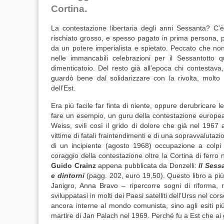
Cortina.
La contestazione libertaria degli anni Sessanta? C’è
rischiato grosso, e spesso pagato in prima persona, pe
da un potere imperialista e spietato. Peccato che n
nelle immancabili celebrazioni per il Sessantotto q
dimenticatoio. Del resto già all’epoca chi contestava
guardò bene dal solidarizzare con la rivolta, molt
dell’Est.
Era più facile far finta di niente, oppure derubricare l
fare un esempio, un guru della contestazione europe
Weiss, svilì così il grido di dolore che già nel 1967 
vittime di fatali fraintendimenti e di una sopravvalutazi
di un incipiente (agosto 1968) occupazione a colpi di
coraggio della contestazione oltre la Cortina di ferro
Guido Crainz
appena pubblicata da Donzelli:
Il Sess
e dintorni
(pagg. 202, euro 19,50). Questo libro a più
Janigro, Anna Bravo – ripercorre sogni di riforma, riv
sviluppatasi in molti dei Paesi satelliti dell’Urss nel co
ancora interne al mondo comunista, sino agli esiti pi
martire di Jan Palach nel 1969. Perché fu a Est che ai 