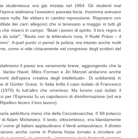
a studentesca era già iniziata nel 1964. Gli studenti mal
dell’epoca staliniana l’avessero passata liscia. Insomma avevano
iare nulla. Ne ebbero in cambio repressione. Risposero con
ilate dei carri allegorici che si tenevano a maggio in tutti gli
 che misero in campo: “Beati i poveri di spirito. Il loro regno è
da sola!”; “Basta con la letteratura rosa, Il Rudé Právo – il
issimo”. A quel punto ci pensò la polizia, ma intanto anche molti
ime, come si vide chiaramente nel congresso degli scrittori del
talinismo il passo era veramente breve, aggiungendo che la
”. Vaclav Havel, Milos Forman e Jiri Menzel andarono anche
i dell’opera creativa degli intellettuali». Di solidarietà in
di Günter Grass. In Italia brilla il caso isolato di Francesco
970) fu tutt’altro che omertoso. Ma furono casi isolati: il
o per l’Espresso fu un capolavoro di disinformazione (ed era
pellino fecero il loro lavoro).
i parla addirittura meno che della Cecoslovacchia. Il ’68 polacco
i
di Adam Mickiewicz. Il testo, ottocentesco, era blandamente
come gli italiani applaudivano il Verdi antiaustriaco. Il divieto
ciarono anche come in Polonia fosse tornato a circolare un