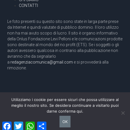
CONTATTI
Le foto presenti su questo sito sono state in larga parte prese
da Internet e quindi valutate di pubblico dominio. Il loro utilizzo
non ha mai avuto scopo di lucro. Il sito è organo informativo
della Onlus Fondazione Levi Pelloni e le comunicazioni prodotte
sono destinate al mondo del no profit (ETS). Se i soggetti o gli
autori avessero qualcosa in contrario alla pubblicazione non
avranno che da segnalarlo
a
redagenziacomunica@gmail.com
e si provvederà alla
rimozione.
Utilizziamo i cookie per essere sicuri che possa utilizzare al
Copyright 2003 com.unica - Tutti i diritti riservati
meglio il nostro sito. Se desidera continuare a visitarlo puoi
Aut. Tribunale di Roma N. 466/2003 dell'11/11/2003
darne conferma qui.
Direttore responsabile: Pino Pelloni [direttore@agenziacomunica.net]
OK
Facebook
Twitter
WhatsApp
Condividi
Design by Ethoslab.