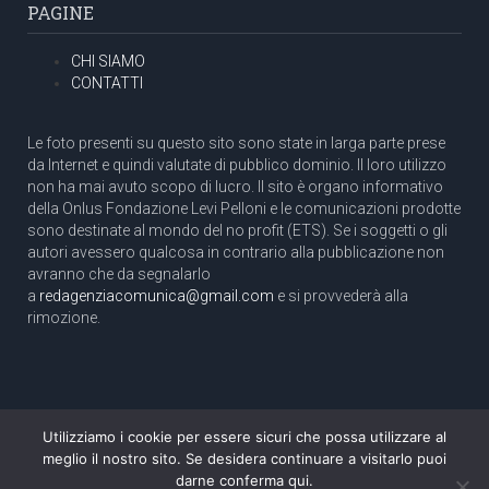
PAGINE
CHI SIAMO
CONTATTI
Le foto presenti su questo sito sono state in larga parte prese
da Internet e quindi valutate di pubblico dominio. Il loro utilizzo
non ha mai avuto scopo di lucro. Il sito è organo informativo
della Onlus Fondazione Levi Pelloni e le comunicazioni prodotte
sono destinate al mondo del no profit (ETS). Se i soggetti o gli
autori avessero qualcosa in contrario alla pubblicazione non
avranno che da segnalarlo
a
redagenziacomunica@gmail.com
e si provvederà alla
rimozione.
Utilizziamo i cookie per essere sicuri che possa utilizzare al
Copyright 2003 com.unica - Tutti i diritti riservati
meglio il nostro sito. Se desidera continuare a visitarlo puoi
Aut. Tribunale di Roma N. 466/2003 dell'11/11/2003
darne conferma qui.