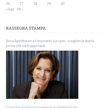
26
27
28
29
30
« Ago
Ott »
RASSEGNA STAMPA
Anne Applebaum e il momento europeo: scegliere la libertà
prima che sia troppo tardi
Come funziona la propaganda di Vladimir Putin