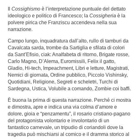
Il
Cossighismo
è l’interpretazione puntuale
del
dettato
ideologico
e
politico
di
Francesco;
la
Cossigheria
è
la
polvere
pirica
che
Franziscu
accendeva
nella
sua
narrazione.
Campo lungo, inquadratura dall’alto, rullo di tamburi da
Cavalcata sarda, trombe da Sartiglia e sfilata di
colori
da
Sant’Efisio,
ciak:
Analfabeta
di
ritorno,
Brigate
rosse,
Carlo
Magno,
D’Alema,
Euromissili,
Felix
il
gatto,
Gladio, Hi-tech,
Impeachment,
Libri
e
letture,
Magistrati,
Nemici
di giornata, Ordine pubblico, Piccolo Vishinsky,
Quotidiani, Religione, Segreti e scheletri,
Turchi
di
Sardegna,
Ustica,
Volubile
a
comando,
Zombie
coi
baffi.
È buona la prima di questa narrazione. Perché ci mostra
e dimostra, apre e indica una via colma d’amore e
dolore, gioia e “penzamentu”, il rosario
cristiano-pagano
del protagonista volontario e involontario di un
fantastico carnevale, un tripudio di coriandoli dove la
tragedia può mischiarsi al comico e il dramma storico al