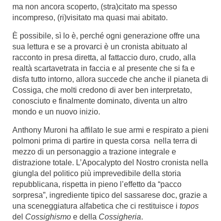
ma non ancora scoperto, (stra)citato ma spesso
incompreso,
(ri)visitato
ma
quasi
mai
abitato.
È possibile, sì lo è, perché ogni generazione offre una
sua lettura e se a provarci è un cronista abituato al
racconto in presa diretta, al fattaccio duro, crudo, alla
realtà scartavetrata in faccia e al presente che si fa e
disfa tutto intorno, allora succede che anche il pianeta di
Cossiga, che molti credono di aver ben interpretato,
conosciuto e finalmente dominato, diventa un altro
mondo e un nuovo
inizio.
Anthony Muroni ha affilato le sue armi e respirato a pieni
polmoni prima di partire in questa corsa
nella terra di
mezzo di un personaggio a trazione integrale e
distrazione totale. L’Apocalypto del Nostro cronista nella
giungla del politico più imprevedibile della storia
repubblicana, rispetta in pieno l’effetto da “pacco
sorpresa”, ingrediente tipico del sassarese doc, grazie a
una sceneggiatura alfabetica che ci restituisce i
topos
del
Cossighismo
e
della
Cossigheria
.