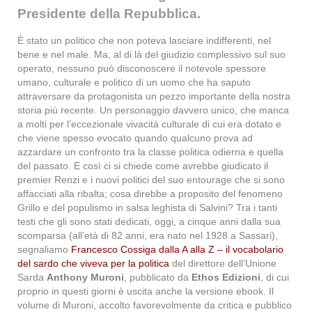
Presidente della Repubblica.
È stato un politico che non poteva lasciare indifferenti, nel
bene e nel male. Ma, al di là del giudizio complessivo sul suo
operato, nessuno può disconoscere il notevole spessore
umano, culturale e politico di un uomo che ha saputo
attraversare da protagonista un pezzo importante della nostra
storia più recente. Un personaggio davvero unico, che manca
a molti per l’eccezionale vivacità culturale di cui era dotato e
che viene spesso evocato quando qualcuno prova ad
azzardare un confronto tra la classe politica odierna e quella
del passato. E così ci si chiede come avrebbe giudicato il
premier Renzi e i nuovi politici del suo entourage che si sono
affacciati alla ribalta; cosa direbbe a proposito del fenomeno
Grillo e del populismo in salsa leghista di Salvini? Tra i tanti
testi che gli sono stati dedicati, oggi, a cinque anni dalla sua
scomparsa (all’età di 82 anni, era nato nel 1928 a Sassari),
segnaliamo
Francesco Cossiga dalla A alla Z – il vocabolario
del sardo che viveva per la politica
del direttore dell’Unione
Sarda
Anthony Muroni
, pubblicato da
Ethos Edizioni
, di cui
proprio in questi giorni è uscita anche la versione ebook. Il
volume di Muroni, accolto favorevolmente da critica e pubblico