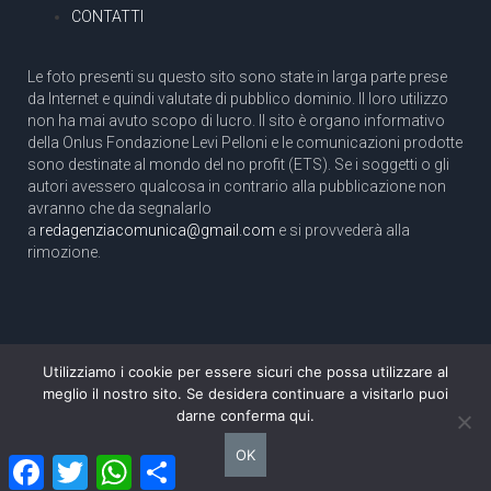
CONTATTI
Le foto presenti su questo sito sono state in larga parte prese
da Internet e quindi valutate di pubblico dominio. Il loro utilizzo
non ha mai avuto scopo di lucro. Il sito è organo informativo
della Onlus Fondazione Levi Pelloni e le comunicazioni prodotte
sono destinate al mondo del no profit (ETS). Se i soggetti o gli
autori avessero qualcosa in contrario alla pubblicazione non
avranno che da segnalarlo
a
redagenziacomunica@gmail.com
e si provvederà alla
rimozione.
Utilizziamo i cookie per essere sicuri che possa utilizzare al
Copyright 2003 com.unica - Tutti i diritti riservati
meglio il nostro sito. Se desidera continuare a visitarlo puoi
Aut. Tribunale di Roma N. 466/2003 dell'11/11/2003
darne conferma qui.
Direttore responsabile: Pino Pelloni [direttore@agenziacomunica.net]
OK
Facebook
Twitter
WhatsApp
Condividi
Design by Ethoslab.