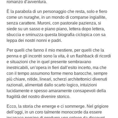
romanzo
d’avventura.
È la parabola di un personaggio che resta, solo e fiero
come un nuraghe, in un mondo di comparse ingiallite,
senza carattere. Muroni, con pastorale pazienza, si
siede su un sasso e piano piano, lettera dopo lettera,
sbuccia e sminuzza questa biografia ciclopica con sa
leppa dei nostri nonni e
padri.
Per quelli che fanno il mio mestiere, per quelli che la
penna e gli incontri sono la vita, è un flashback di ricordi
e situazioni che in quel presente sembravano
inestricabili, un’opera in fieri dall’esito incerto, ma che
con il tempo assumono forme meno barocche, sempre
più chiare, nitide, lineari, scherzi architettonici divenuti
razionali, alimentati dallo scarto logico, intuizioni
lucidamente e spesso amaramente consapevoli della
fragilità del nostro divenire
storico.
Ecco, la storia che emerge e ci sommerge. Nel grigiore
dell’oggi, in un coro talmente monocorde da essere
incapace persino di produrre uno spleen da discount