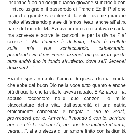
incominciò ad arridergli quando giovane si incrociò con
il mitico usignolo, il passerotto di Francia Edith Piaf che
fu anche grande scopritore di talenti. Insieme girarono
molto affascinando platee di famosi teatri anche all’altra
parte del mondo. Ma Aznavour non solo cantava e canta
ma scriveva e scrive le canzoni, e per la divina Piaf
scrisse “…
Ma l’amore è distrutto,. Tutto è crollato
sulla mia vita schiacciando, calpestando,
prendendo via il mio cuore,
Jezebel, ma per te, io giro la
terra andrò fino in fondo all’inferno, dove sei?
Jezebel
dove sei?…
”
Era il disperato canto d’amore di questa donna minuta
che ebbe dal buon Dio nella voce tutto quanto e anche
più di quello che la vita le aveva negato. E Aznavour ha
saputo raccontare nelle sue canzoni le mille
sfaccettature della vita, dall’assurdità di una patria
etnicamente cancellata e negata “…
Dio lo vedrà,
provvederà per te, Armenia. Il mondo è con te, barriere
non ce n’è la solidarietà, no, non ti mancherà rifiorirai,
vedrai…
”, alla tristezza di un amore finito con la dignità