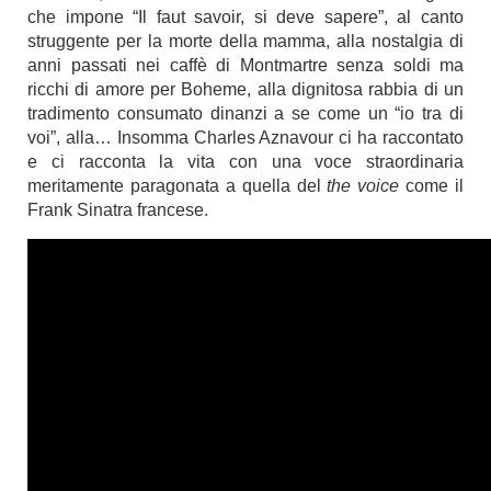
che impone “Il faut savoir, si deve sapere”, al canto
struggente per la morte della mamma, alla nostalgia di
anni passati nei caffè di Montmartre senza soldi ma
ricchi di amore per Boheme, alla dignitosa rabbia di un
tradimento consumato dinanzi a se come un “io tra di
voi”, alla… Insomma Charles Aznavour ci ha raccontato
e ci racconta la vita con una voce straordinaria
meritamente paragonata a quella del
the voice
come il
Frank Sinatra francese.