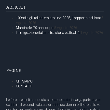
ARTICOLI
109mila gli italiani emigrati nel 2025, il rapporto dell’Istat
5
Agosto 2026
Marcinelle, 70 anni dopo
5 Agosto 2026
L’emigrazione italiana tra storia e attualità
1 Agosto 2026
PAGINE
CHI SIAMO
CONTATTI
Le foto presenti su questo sito sono state in larga parte prese
da Internet e quindi valutate di pubblico dominio. Il loro utilizzo
non ha mai avuto scopo di lucro. Il sito è organo informativo