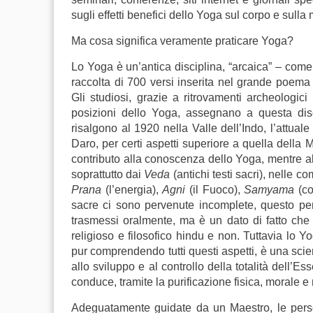
sugli effetti benefici dello Yoga sul corpo e sulla
Ma cosa significa veramente praticare Yoga?
Lo Yoga è un’antica disciplina, “arcaica” – come
raccolta di 700 versi inserita nel grande poem
Gli studiosi, grazie a ritrovamenti archeologici 
posizioni dello Yoga, assegnano a questa disci
risalgono al 1920 nella Valle dell’Indo, l’attuale
Daro, per certi aspetti superiore a quella della 
contributo alla conoscenza dello Yoga, mentre altr
soprattutto dai
Veda
(antichi testi sacri), nelle 
Prana
(l’energia),
Agni
(il Fuoco),
Samyama
(co
sacre ci sono pervenute incomplete, questo per
trasmessi oralmente, ma è un dato di fatto che
religioso e filosofico hindu e non. Tuttavia lo Yo
pur comprendendo tutti questi aspetti, è una sci
allo sviluppo e al controllo della totalità dell’E
conduce, tramite la purificazione fisica, morale e 
Adeguatamente guidate da un Maestro, le perso