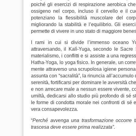
poiché gli esercizi di respirazione aerobica che
ossigeno nel corpo, incluso il cervello e il 
potenziano la flessibilità muscolare del cor
migliorando la stabilità e l’equilibrio. Gli ese
permette di vivere in uno stato di maggiore bene
I rami in cui si divide l’immenso oceano Yo
attraversando, il Kalì-Yuga, secondo le Sacre 
materialismo, i conflitti e si assiste a una regres
Hatha-Yoga, lo yoga fisico. In generale, un corrett
mente attraverso una scrupolosa igiene personal
assunta con “sacralità”, la rinuncia all’accumulo d
serenità, fortificarsi per dominare le avversità ch
e non arrecare male a nessun essere vivente, c
umiltà, dedicarsi allo studio più profondo di sé st
le forme di condotta morale nei confronti di sé e
vera consapevolezza.
“
Perché avvenga una trasformazione occorre 
trascesa deve essere prima realizzata”.