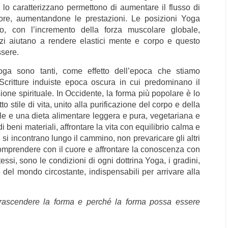
 lo caratterizzano permettono di aumentare il flusso di
cuore, aumentandone le prestazioni. Le posizioni Yoga
po, con l’incremento della forza muscolare globale,
rcizi aiutano a rendere elastici mente e corpo e questo
ssere.
ga sono tanti, come effetto dell’epoca che stiamo
Scritture induiste epoca oscura in cui predominano il
sione spirituale. In Occidente, la forma più popolare è lo
o stile di vita, unito alla purificazione del corpo e della
e e una dieta alimentare leggera e pura, vegetariana e
i beni materiali, affrontare la vita con equilibrio calma e
e si incontrano lungo il cammino, non prevaricare gli altri
omprendere con il cuore e affrontare la conoscenza con
essi, sono le condizioni di ogni dottrina Yoga, i gradini,
 del mondo circostante, indispensabili per arrivare alla
trascendere la forma
e perché la forma possa essere