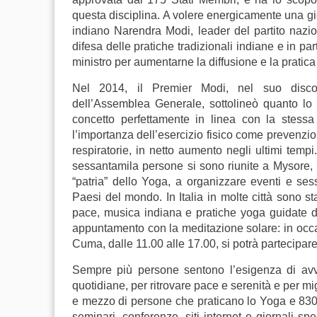
questa disciplina. A volere energicamente una gi
indiano Narendra Modi, leader del partito nazi
difesa delle pratiche tradizionali indiane e in p
ministro per aumentarne la diffusione e la pratica 
Nel 2014, il Premier Modi, nel suo disco
dell’Assemblea Generale, sottolineò quanto lo
concetto perfettamente in linea con la stess
l’importanza dell’esercizio fisico come prevenzion
respiratorie, in netto aumento negli ultimi tempi
sessantamila persone si sono riunite a Mysore, n
“patria” dello Yoga, a organizzare eventi e sess
Paesi del mondo. In Italia in molte città sono st
pace, musica indiana e pratiche yoga guidate d
appuntamento con la meditazione solare: in occasi
Cuma, dalle 11.00 alle 17.00, si potrà partecipare
Sempre più persone sentono l’esigenza di avvic
quotidiane, per ritrovare pace e serenità e per mig
e mezzo di persone che praticano lo Yoga e 830 s
seminari, conferenze, siti internet e giornali spe