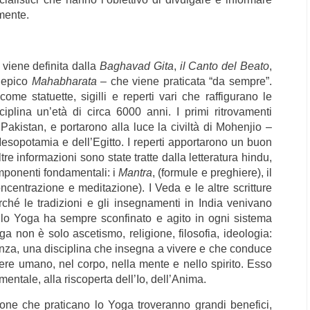
 mente.
 viene definita dalla
Baghavad Gita
,
il Canto del Beato
,
a epico
Mahabharata
– che viene praticata “da sempre”.
come statuette, sigilli e reperti vari che raffigurano le
plina un’età di circa 6000 anni. I primi ritrovamenti
 Pakistan, e portarono alla luce la civiltà di Mohenjio –
Mesopotamia e dell’Egitto. I reperti apportarono un buon
e informazioni sono state tratte dalla letteratura hindu,
componenti fondamentali: i
Mantra
, (formule e preghiere), il
ncentrazione e meditazione). I Veda e le altre scritture
ché le tradizioni e gli insegnamenti in India venivano
 lo Yoga ha sempre sconfinato e agito in ogni sistema
ga non è solo ascetismo, religione, filosofia, ideologia:
enza, una disciplina che insegna a vivere e che conduce
ssere umano, nel corpo, nella mente e nello spirito. Esso
mentale, alla riscoperta dell’Io, dell’Anima.
ne che praticano lo Yoga troveranno grandi benefici,