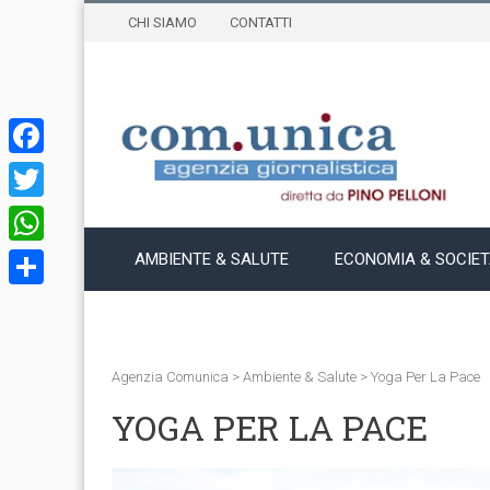
CHI SIAMO
CONTATTI
Facebook
Twitter
WhatsApp
AMBIENTE & SALUTE
ECONOMIA & SOCIE
Condividi
Agenzia Comunica
>
Ambiente & Salute
>
Yoga Per La Pace
YOGA PER LA PACE