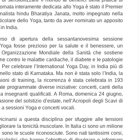
ornata interamente dedicata allo Yoga è stato il Premier
onalista hindu Bharatiya Janata, molto impegnato nella
articolare dello Yoga, tanto da aver nominato un apposito
in India.
rso di apertura della sessantanovesima sessione
 Yoga fosse prezioso per la salute e il benessere, un
a Organizzazione Mondiale della Sanità che sostiene
e contro le malattie cardiache, il diabete e le patologie
. Per celebrare l’International Yoga Day, in India più di
ello stato di Karnataka. Ma non è stata solo l’India, la
ioni di training, la ricorrenza è stata celebrata in 193
ate programmate diverse iniziative: concerti, canti della
a insegnanti qualificati. A Roma, domenica 24 giugno,
one del solstizio d’estate, nell’Acropoli degli Scavi di
 a sessioni Yoga e concerti vocali.
inarsi a questa disciplina per sfuggire alle tensioni
liorare la tonicità muscolare. In Italia ci sono un milione
ono le scuole riconosciute. Sono nati tantissimi corsi,
cialistici che hanno l’obiettivo di divulgare e informare