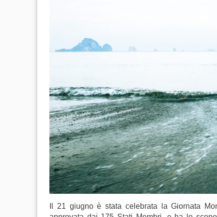
Il 21 giugno è stata celebrata la Giornata Mon
approvata dai 175 Stati Membri, e ha lo scopo d