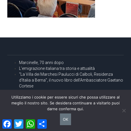
Marcinelle, 70 anni dopo
L’emigrazione italiana tra storia e attualità
“La Villa dei Marchesi Paulucci di Calboli, Residenza
d’Italia a Berna”, il nuovo libro dell’Ambasciatore Gaetano
Cortese
Esce “Deciding the Landscape. A Case Study from
Utilizziamo i cookie per essere sicuri che possa utilizzare al
Florence” di Marco Mariani, il libro sul “Cubo nero”
meglio il nostro sito. Se desidera continuare a visitarlo puoi
Perché la ricerca del “Bene comune” è essenziale per la
darne conferma qui.
Felicità umana?
OK
Facebook
Twitter
WhatsApp
Condividi