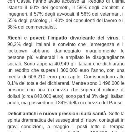
con Cassa hanno avuto accesso al Reddito di ultima
istanza il 60% dei geometri, il 59% degli architetti e
ingegneri, il 57% degli avvocati, il 56% dei veterinari, il
55% degli psicologi, il 40% dei consulenti del lavoro e il
38% dei commercialisti.
Ricchi e poveri: l’impatto divaricante del virus.
Il
90,2% degli italiani è convinto che l’emergenza e il
lockdown abbiano danneggiato maggiormente le
persone più vulnerabili e ampliato le disuguaglianze
sociali. Sono appena 40.949 gli italiani che dichiarano
un reddito che supera i 300.000 euro l’anno, con una
media di 606.210 euro pro capite. Corrispondono allo
0,1% del totale dei dichiaranti. Mentre sono 1.496.000 le
persone con una ricchezza che supera il milione di
dollari (circa 840.000 euro): sono pari al 3% degli italiani
adulti, ma possiedono il 34% della ricchezza del Paese.
Deficit antichi e nuove pressioni sulla sanità
.
Sotto la
spinta drammatica del susseguirsi di nuovi contagiati in
gravi condizioni, a maggio i posti letto di terapia