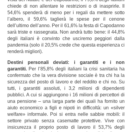
chiede di non allentare le restrizioni o di inasprirle. Il
54,6% spenderà di meno per i regali da mettere sotto
l’albero, il 59,6% taglierà le spese per il cenone
dell’ultimo dell’anno. Per il 61,6% la festa di Capodanno
sarà triste e rassegnata. Non andrà tutto bene: il 44,8%
degli italiani è convinto che usciremo peggiori dalla
pandemia (solo il 20,5% crede che questa esperienza ci
renderà migliori).
Destini personali deviati: i garantiti e i non
garantiti.
Per l’85,8% degli italiani la crisi sanitaria ha
confermato che la vera divisione sociale è tra chi ha la
sicurezza del posto di lavoro e del reddito e chi no. Su
tutti, i garantiti assoluti, i 3,2 milioni di dipendenti
pubblici. A cui si aggiungono i 16 milioni di percettori di
una pensione ‒ una larga parte dei quali ha fornito un
aiuto economico a figli e nipoti in difficoltà: un «silver
welfare» informale. Poi si entra nelle sabbie mobili: il
settore privato senza casematte protettive. Vive con
insicurezza il proprio posto di lavoro il 53,7% degli