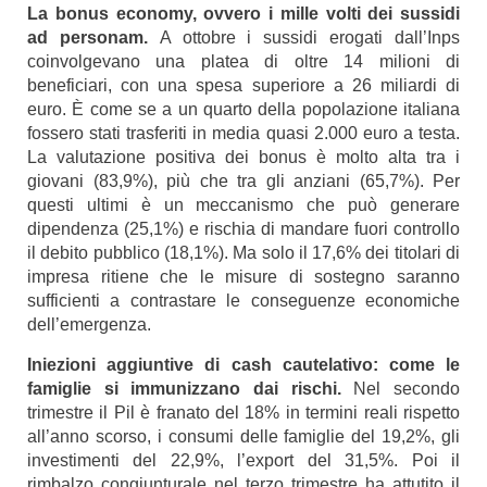
La bonus economy, ovvero i mille volti dei sussidi
ad personam.
A ottobre i sussidi erogati dall’Inps
coinvolgevano una platea di oltre 14 milioni di
beneficiari, con una spesa superiore a 26 miliardi di
euro. È come se a un quarto della popolazione italiana
fossero stati trasferiti in media quasi 2.000 euro a testa.
La valutazione positiva dei bonus è molto alta tra i
giovani (83,9%), più che tra gli anziani (65,7%). Per
questi ultimi è un meccanismo che può generare
dipendenza (25,1%) e rischia di mandare fuori controllo
il debito pubblico (18,1%). Ma solo il 17,6% dei titolari di
impresa ritiene che le misure di sostegno saranno
sufficienti a contrastare le conseguenze economiche
dell’emergenza.
Iniezioni aggiuntive di cash cautelativo: come le
famiglie si immunizzano dai rischi.
Nel secondo
trimestre il Pil è franato del 18% in termini reali rispetto
all’anno scorso, i consumi delle famiglie del 19,2%, gli
investimenti del 22,9%, l’export del 31,5%. Poi il
rimbalzo congiunturale nel terzo trimestre ha attutito il