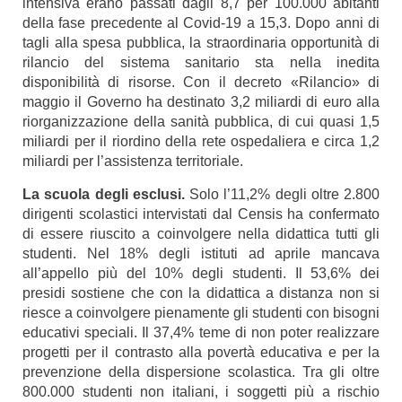
intensiva erano passati dagli 8,7 per 100.000 abitanti
della fase precedente al Covid-19 a 15,3. Dopo anni di
tagli alla spesa pubblica, la straordinaria opportunità di
rilancio del sistema sanitario sta nella inedita
disponibilità di risorse. Con il decreto «Rilancio» di
maggio il Governo ha destinato 3,2 miliardi di euro alla
riorganizzazione della sanità pubblica, di cui quasi 1,5
miliardi per il riordino della rete ospedaliera e circa 1,2
miliardi per l’assistenza territoriale.
La scuola degli esclusi.
Solo l’11,2% degli oltre 2.800
dirigenti scolastici intervistati dal Censis ha confermato
di essere riuscito a coinvolgere nella didattica tutti gli
studenti. Nel 18% degli istituti ad aprile mancava
all’appello più del 10% degli studenti. Il 53,6% dei
presidi sostiene che con la didattica a distanza non si
riesce a coinvolgere pienamente gli studenti con bisogni
educativi speciali. Il 37,4% teme di non poter realizzare
progetti per il contrasto alla povertà educativa e per la
prevenzione della dispersione scolastica. Tra gli oltre
800.000 studenti non italiani, i soggetti più a rischio