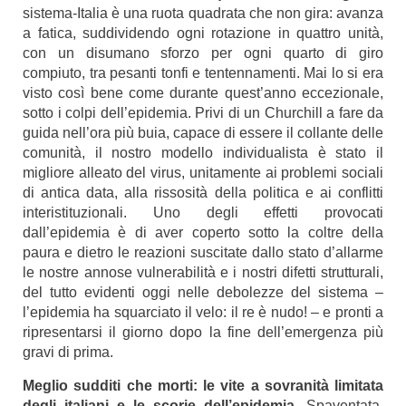
sistema-Italia è una ruota quadrata che non gira: avanza
a fatica, suddividendo ogni rotazione in quattro unità,
con un disumano sforzo per ogni quarto di giro
compiuto, tra pesanti tonfi e tentennamenti. Mai lo si era
visto così bene come durante quest’anno eccezionale,
sotto i colpi dell’epidemia. Privi di un Churchill a fare da
guida nell’ora più buia, capace di essere il collante delle
comunità, il nostro modello individualista è stato il
migliore alleato del virus, unitamente ai problemi sociali
di antica data, alla rissosità della politica e ai conflitti
interistituzionali. Uno degli effetti provocati
dall’epidemia è di aver coperto sotto la coltre della
paura e dietro le reazioni suscitate dallo stato d’allarme
le nostre annose vulnerabilità e i nostri difetti strutturali,
del tutto evidenti oggi nelle debolezze del sistema ‒
l’epidemia ha squarciato il velo: il re è nudo! ‒ e pronti a
ripresentarsi il giorno dopo la fine dell’emergenza più
gravi di prima.
Meglio sudditi che morti: le vite a sovranità limitata
degli italiani e le scorie dell’epidemia.
Spaventata,