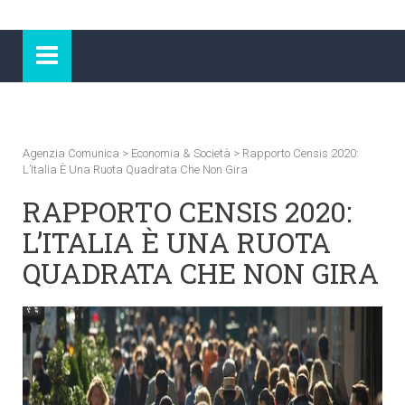
Agenzia Comunica
>
Economia & Società
>
Rapporto Censis 2020:
L’Italia È Una Ruota Quadrata Che Non Gira
RAPPORTO CENSIS 2020:
L’ITALIA È UNA RUOTA
QUADRATA CHE NON GIRA