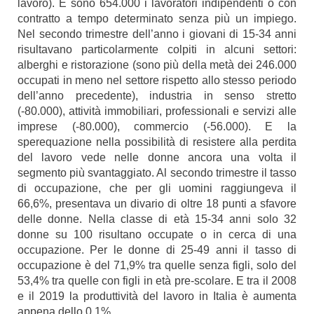
lavoro). E sono 654.000 i lavoratori indipendenti o con
contratto a tempo determinato senza più un impiego.
Nel secondo trimestre dell’anno i giovani di 15-34 anni
risultavano particolarmente colpiti in alcuni settori:
alberghi e ristorazione (sono più della metà dei 246.000
occupati in meno nel settore rispetto allo stesso periodo
dell’anno precedente), industria in senso stretto
(-80.000), attività immobiliari, professionali e servizi alle
imprese (-80.000), commercio (-56.000). E la
sperequazione nella possibilità di resistere alla perdita
del lavoro vede nelle donne ancora una volta il
segmento più svantaggiato. Al secondo trimestre il tasso
di occupazione, che per gli uomini raggiungeva il
66,6%, presentava un divario di oltre 18 punti a sfavore
delle donne. Nella classe di età 15-34 anni solo 32
donne su 100 risultano occupate o in cerca di una
occupazione. Per le donne di 25-49 anni il tasso di
occupazione è del 71,9% tra quelle senza figli, solo del
53,4% tra quelle con figli in età pre-scolare. E tra il 2008
e il 2019 la produttività del lavoro in Italia è aumenta
appena dello 0,1%.