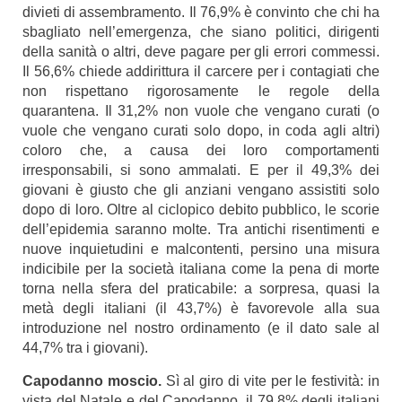
divieti di assembramento. Il 76,9% è convinto che chi ha
sbagliato nell’emergenza, che siano politici, dirigenti
della sanità o altri, deve pagare per gli errori commessi.
Il 56,6% chiede addirittura il carcere per i contagiati che
non rispettano rigorosamente le regole della
quarantena. Il 31,2% non vuole che vengano curati (o
vuole che vengano curati solo dopo, in coda agli altri)
coloro che, a causa dei loro comportamenti
irresponsabili, si sono ammalati. E per il 49,3% dei
giovani è giusto che gli anziani vengano assistiti solo
dopo di loro. Oltre al ciclopico debito pubblico, le scorie
dell’epidemia saranno molte. Tra antichi risentimenti e
nuove inquietudini e malcontenti, persino una misura
indicibile per la società italiana come la pena di morte
torna nella sfera del praticabile: a sorpresa, quasi la
metà degli italiani (il 43,7%) è favorevole alla sua
introduzione nel nostro ordinamento (e il dato sale al
44,7% tra i giovani).
Capodanno moscio.
Sì al giro di vite per le festività: in
vista del Natale e del Capodanno, il 79,8% degli italiani