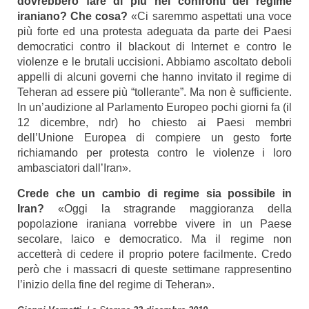
dovrebbero fare di più nei confronti del regime
iraniano? Che cosa?
«Ci saremmo aspettati una voce
più forte ed una protesta adeguata da parte dei Paesi
democratici contro il blackout di Internet e contro le
violenze e le brutali uccisioni. Abbiamo ascoltato deboli
appelli di alcuni governi che hanno invitato il regime di
Teheran ad essere più “tollerante”. Ma non è sufficiente.
In un’audizione al Parlamento Europeo pochi giorni fa (il
12 dicembre, ndr) ho chiesto ai Paesi membri
dell’Unione Europea di compiere un gesto forte
richiamando per protesta contro le violenze i loro
ambasciatori dall’Iran».
Crede che un cambio di regime sia possibile in
Iran?
«Oggi la stragrande maggioranza della
popolazione iraniana vorrebbe vivere in un Paese
secolare, laico e democratico. Ma il regime non
accetterà di cedere il proprio potere facilmente. Credo
però che i massacri di queste settimane rappresentino
l’inizio della fine del regime di Teheran».