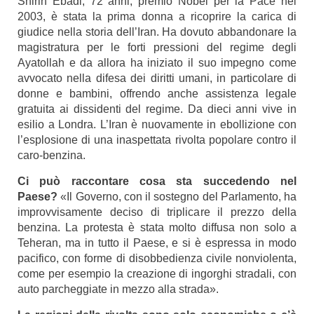
Shirin Ebadi, 72 anni, premio Nobel per la Pace nel
2003, è stata la prima donna a ricoprire la carica di
giudice nella storia dell’Iran. Ha dovuto abbandonare la
magistratura per le forti pressioni del regime degli
Ayatollah e da allora ha iniziato il suo impegno come
avvocato nella difesa dei diritti umani, in particolare di
donne e bambini, offrendo anche assistenza legale
gratuita ai dissidenti del regime. Da dieci anni vive in
esilio a Londra. L’Iran è nuovamente in ebollizione con
l’esplosione di una inaspettata rivolta popolare contro il
caro-benzina.
Ci può raccontare cosa sta succedendo nel
Paese?
«Il Governo, con il sostegno del Parlamento, ha
improvvisamente deciso di triplicare il prezzo della
benzina. La protesta è stata molto diffusa non solo a
Teheran, ma in tutto il Paese, e si è espressa in modo
pacifico, con forme di disobbedienza civile nonviolenta,
come per esempio la creazione di ingorghi stradali, con
auto parcheggiate in mezzo alla strada».