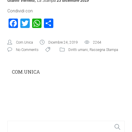
Gianni Vernetti,
La Stampa
23 dicembre 2019
Condividi con
Facebook
Twitter
WhatsApp
Condividi
Com.Unica
Dicembre 24, 2019
2264
No Comments
Diritti umani
,
Rassegna Stampa
COM.UNICA